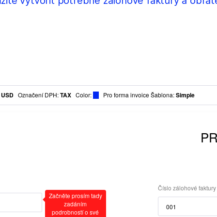
itě vytvořit potřebné zálohové faktury a obrate
:
USD
Označení DPH
:
TAX
Color
:
Pro forma invoice Šablona:
Simple
Číslo zálohové faktury
Začněte prosím tady
zadáním
podrobností o své