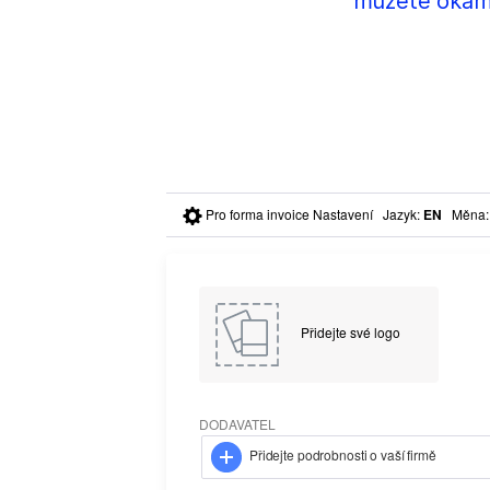
můžete okamž
Pro forma invoice Nastavení
Jazyk
:
EN
Měna
Přidejte své logo
DODAVATEL
Přidejte podrobnosti o vaší firmě