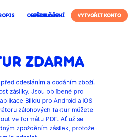
ROPIS
OBJEDNÁVKA
PŘIHLÁŠENÍ
VYTVOŘIT KONTO
TUR ZDARMA
 před odesláním a dodáním zboží.
st zásilky. Jsou oblíbené pro
plikace Billdu pro Android a iOS
erátoru zálohových faktur můžete
hnout ve formátu PDF. Ať už se
adným zpožděním zásilek, protože