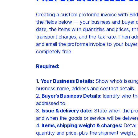
Creating a custom proforma invoice with Billdu
the fields below — your business and buyer de
date, the items with quantities and prices, t
transport charges, and the tax rate. Then ad
and email the proforma invoice to your buyer
completely free.
Required:
1.
Your Business Details:
Show who’s issuing
business name, address and contact details.
2.
Buyer’s Business Details:
Identify who th
addressed to.
3.
Issue & delivery date:
State when the pro
and when the goods or service will be deliver
4.
Items, shipping weight & charges:
Detail
quantity and price, plus the shipment weight,