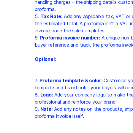
handling charges - the shipping details cust
proforma.
5.
Tax Rate:
Add any applicable tax, VAT or 
the estimated total. A proforma isn’t a VAT in
invoice once the sale completes.
6.
Proforma invoice number:
A unique numbe
buyer reference and track the proforma invoi
Optional:
7.
Proforma template & color:
Customise you
template and brand color your buyers will rec
8.
Logo:
Add your company logo to make the 
professional and reinforce your brand.
9.
Note:
Add any notes on the products, ship
proforma invoice itself.