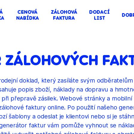
Á
CENOVÁ
ZÁLOHOVÁ
DODACÍ
DOB
KA
NABÍDKA
FAKTURA
LIST
 ZÁLOHOVÝCH FAK
rodejní doklad, který zasíláte svým odběratelům
ahuje popis zboží, náklady na dopravu a hmotno
při přepravě zásilek. Webové stránky a mobilní a
 zálohové faktury online. Po použití našeho gen
zí šablony a odeslat je klientovi nebo si je stá
 generátor faktur vám pomůže vyhnout se nákl