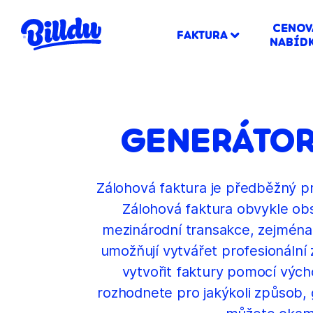
CENOV
FAKTURA
NABÍD
GENERÁTOR
Zálohová faktura je předběžný p
Zálohová faktura obvykle obs
mezinárodní transakce, zejména 
umožňují vytvářet profesionální
vytvořit faktury pomocí výcho
rozhodnete pro jakýkoli způsob,