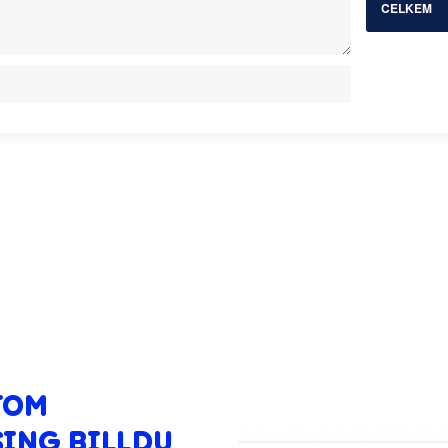
CELKEM
TOM
ING BILLDU