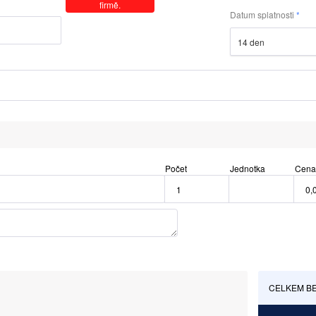
firmě.
Datum splatnosti
14 den
Počet
Jednotka
Cena
CELKEM B