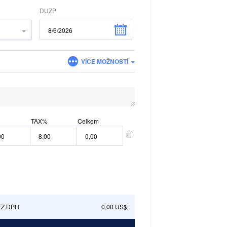
DUZP
VÍCE MOŽNOSTÍ
TAX
%
Celkem
EZ DPH
0,00 US$