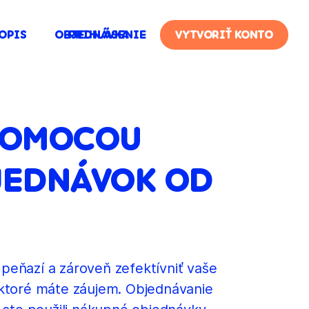
OPIS
OBJEDNÁVKA
PRIHLÁSENIE
VYTVORIŤ KONTO
POMOCOU
JEDNÁVOK OD
 peňazí a zároveň zefektívniť vaše
 ktoré máte záujem. Objednávanie