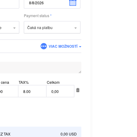
Payment status
e
Čaká na platbu
VIAC MOŽNOSTÍ
 cena
TAX
%
Celkom
Z TAX
0,00 USD