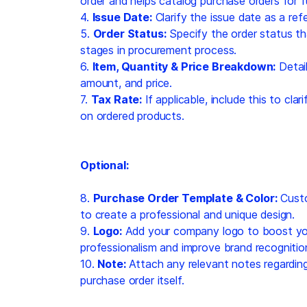
order and helps catalog purchase orders for f
4.
Issue Date:
Clarify the issue date as a re
5.
Order Status:
Specify the order status th
stages in procurement process.
6.
Item, Quantity & Price Breakdown:
Detail
amount, and price.
7.
Tax Rate:
If applicable, include this to cl
on ordered products.
Optional:
8.
Purchase Order Template & Color:
Custo
to create a professional and unique design.
9.
Logo:
Add your company logo to boost you
professionalism and improve brand recognitio
10.
Note:
Attach any relevant notes regarding
purchase order itself.