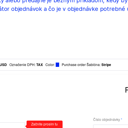
y alebo predajne je bežným príkladom, kedy by
tor objednávok a čo je v objednávke potrebné uv
USD
Označenie DPH
:
TAX
Color
:
Purchase order Šablóna:
Stripe
Číslo objednávky
Začnite prosím tu