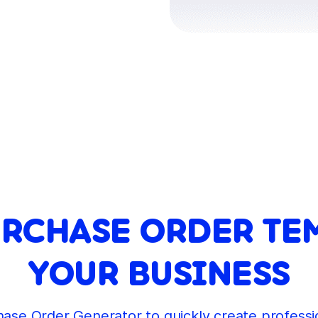
URCHASE ORDER TE
YOUR BUSINESS
se Order Generator to quickly create professio