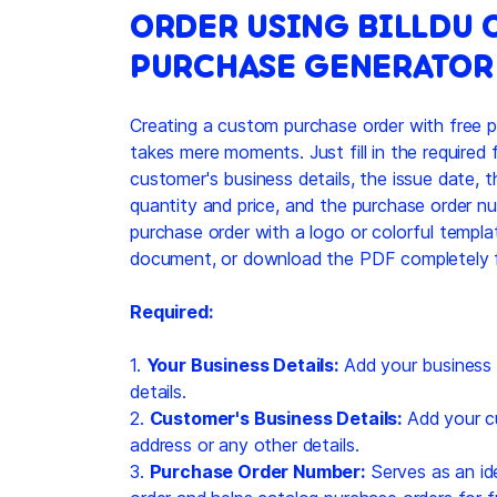
ORDER USING BILLDU 
PURCHASE GENERATOR
Creating a custom purchase order with free 
takes mere moments. Just fill in the required f
customer's business details, the issue date, t
quantity and price, and the purchase order n
purchase order with a logo or colorful templat
document, or download the PDF completely f
Required:
1.
Your Business Details:
Add your business 
details.
2.
Customer's Business Details:
Add your c
address or any other details.
3.
Purchase Order Number:
Serves as an ide