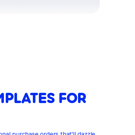
MPLATES FOR
nal purchase orders that'll dazzle