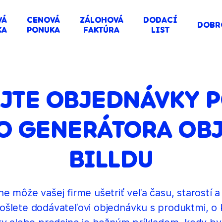
VÁ
CENOVÁ
ZÁLOHOVÁ
DODACÍ
DOBR
KA
PONUKA
FAKTÚRA
LIST
AJTE OBJEDNÁVKY 
O GENERÁTORA OB
BILLDU
e môže vašej firme ušetriť veľa času, starostí a
pošlete dodávateľovi objednávku s produktmi, o