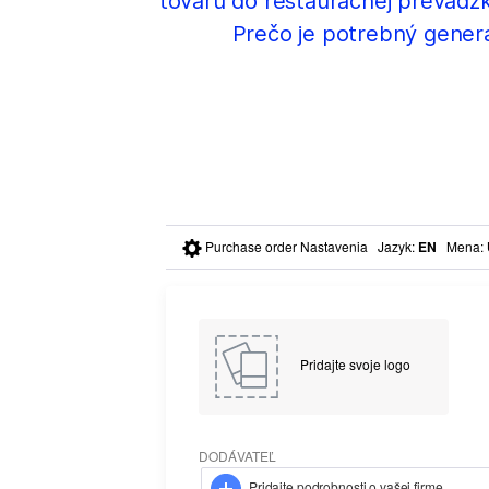
tovaru do reštauračnej prevádzk
Prečo je potrebný generá
Purchase order Nastavenia
Jazyk
:
EN
Mena
:
Pridajte svoje logo
DODÁVATEĽ
Pridajte podrobnosti o vašej firme